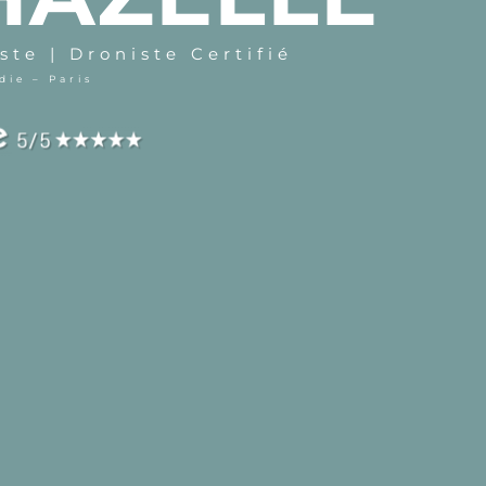
te | Droniste Certifié
ie – Paris