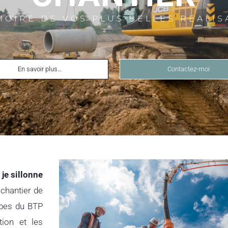
MOIRE DE VOS PLUS BELLES REALIS
En savoir plus…
Contactez-moi
je sillonne
 chantier de
upes du BTP
ion et les