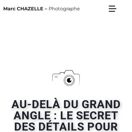
Passer
Marc CHAZELLE –
Photographe
Toggl
au
Navig
contenu
Entreprise
Particulier
Blog
A Propos
AU-DELÀ DU GRAND
Contact
ANGLE : LE SECRET
DES DÉTAILS POUR